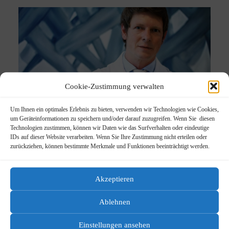
Cookie-Zustimmung verwalten
Um Ihnen ein optimales Erlebnis zu bieten, verwenden wir Technologien wie Cookies,
um Geräteinformationen zu speichern und/oder darauf zuzugreifen. Wenn Sie diesen
Technologien zustimmen, können wir Daten wie das Surfverhalten oder eindeutige
IDs auf dieser Website verarbeiten. Wenn Sie Ihre Zustimmung nicht erteilen oder
zurückziehen, können bestimmte Merkmale und Funktionen beeinträchtigt werden.
DR. MED. GUIDO ALEXANDER BUSCH
Akzeptieren
Seiner frühzeitigen universitären Einbindung in
Ablehnen
Forschungsprojekten verdankt er ein
umfangreiches medizinisches Basiswissen. In
Einstellungen ansehen